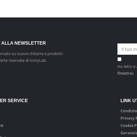
TI ALLA NEWSLETTER
ornato su nuove chitarre e prodotti
ferte riservate di IvoryLab.
Ho letto e 
finestra)
ER SERVICE
LINK UT
Condizio
Privacy 
nt
Cookie P
Garanzi