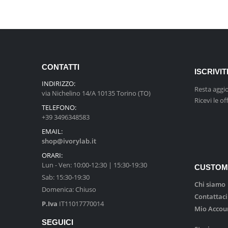
CONTATTI
ISCRIVI
INDIRIZZO:
Resta aggi
via Nichelino 14/A 10135 Torino (TO)
Ricevi le of
TELEFONO:
+39 3496348583
EMAIL:
shop@ivorylab.it
ORARI:
Lun - Ven: 10:00-12:30 | 15:30-19:30
CUSTOM
Sab: 15:30-19:30
Chi siamo
Domenica: Chiuso
Contattaci
P.Iva
IT11017770014
Mio Accou
SEGUICI