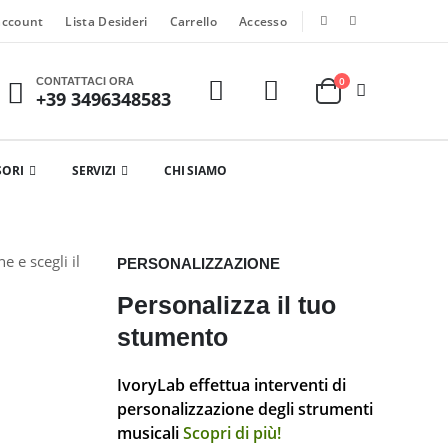
account
Lista Desideri
Carrello
Accesso
0
CONTATTACI ORA
+39 3496348583
SORI
SERVIZI
CHI SIAMO
e e scegli il
PERSONALIZZAZIONE
Personalizza il tuo
stumento
IvoryLab effettua interventi di
personalizzazione degli strumenti
musicali
Scopri di più!