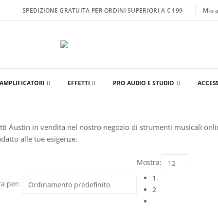
Mio 
SPEDIZIONE GRATUITA PER ORDINI SUPERIORI A € 199
AMPLIFICATORI
EFFETTI
PRO AUDIO E STUDIO
ACCES
tti Austin in vendita nel nostro negozio di strumenti musicali onlin
datto alle tue esigenze.
Mostra:
1
a per:
2