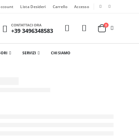
account
Lista Desideri
Carrello
Accesso
0
CONTATTACI ORA
+39 3496348583
SORI
SERVIZI
CHI SIAMO