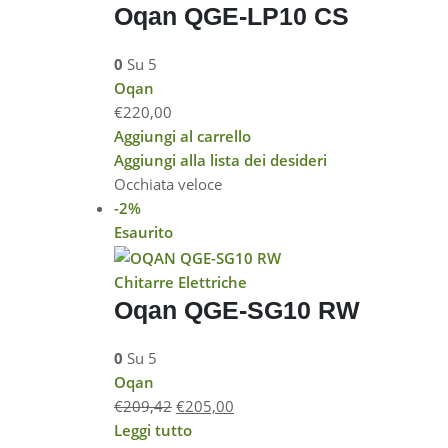
Oqan QGE-LP10 CS
0
Su 5
Oqan
€
220,00
Aggiungi al carrello
Aggiungi alla lista dei desideri
Occhiata veloce
-2%
Esaurito
Chitarre Elettriche
Oqan QGE-SG10 RW
0
Su 5
Oqan
€
209,42
€
205,00
Leggi tutto