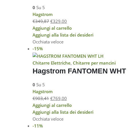
0
Su 5
Hagstrom
€
349,87
€
329,00
Aggiungi al carrello
Aggiungi alla lista dei desideri
Occhiata veloce
-15%
Chitarre Elettriche
,
Chitarre per mancini
Hagstrom FANTOMEN WHT 
0
Su 5
Hagstrom
€
903,41
€
769,00
Aggiungi al carrello
Aggiungi alla lista dei desideri
Occhiata veloce
-11%