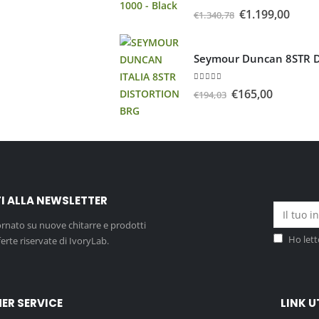
5.00
Su 5
€
1.199,00
€
1.340,78
Seymour Duncan 8STR 
5.00
Su 5
€
165,00
€
194,03
TI ALLA NEWSLETTER
ornato su nuove chitarre e prodotti
Ho lett
ferte riservate di IvoryLab.
ER SERVICE
LINK U