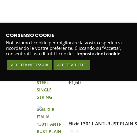
CONSENSO COOKIE
PRODOTTI PIÙ VENDUTI
Noi usiamo i cookie per migliorare la vostra esperienza
ricordando le vostre preferenze. Cliccando su “Accetta”,
consentirai l'uso di tutti i cookie.
Impostazioni cookie
ACCETTA NECESSARI
ACCETTA TUTTO
Elixir 13009 ANTI-RUST PLAIN 
0
Su 5
€
1,60
Elixir 13011 ANTI-RUST PLAIN 
0
Su 5