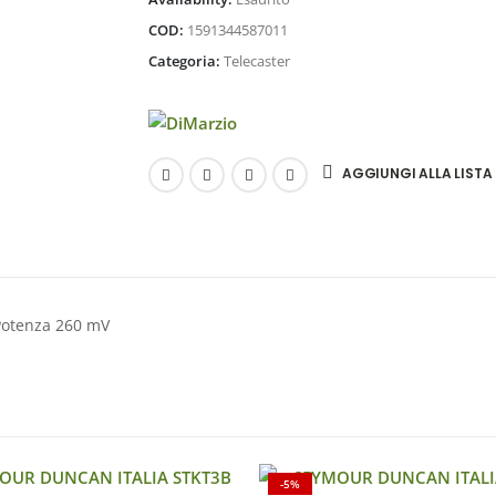
COD:
1591344587011
Categoria:
Telecaster
AGGIUNGI ALLA LISTA 
Potenza 260 mV
-5%