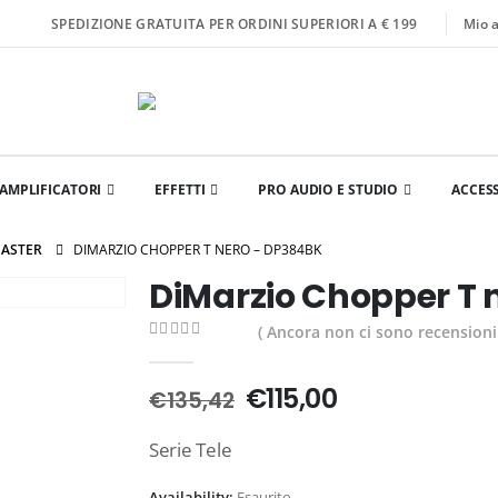
Mio 
SPEDIZIONE GRATUITA PER ORDINI SUPERIORI A € 199
AMPLIFICATORI
EFFETTI
PRO AUDIO E STUDIO
ACCES
CASTER
DIMARZIO CHOPPER T NERO – DP384BK
DiMarzio Chopper T 
( Ancora non ci sono recensioni.
0
Di 5
€
115,00
€
135,42
Serie Tele
Availability:
Esaurito