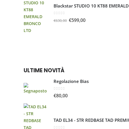
Blackstar STUDIO 10 KT88 EMERAL
0
Su 5
€
599,00
€
630,00
ULTIME NOVITÀ
Regolazione Bias
0
Su 5
€
80,00
TAD EL34 - STR REDBASE TAD PREMI