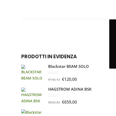
PRODOTTI IN EVIDENZA
Blackstar BEAM SOLO
0
Su 5
€
120,00
€
136,12
HAGSTROM ADINA BSK
0
Su 5
€
659,00
€
835,83