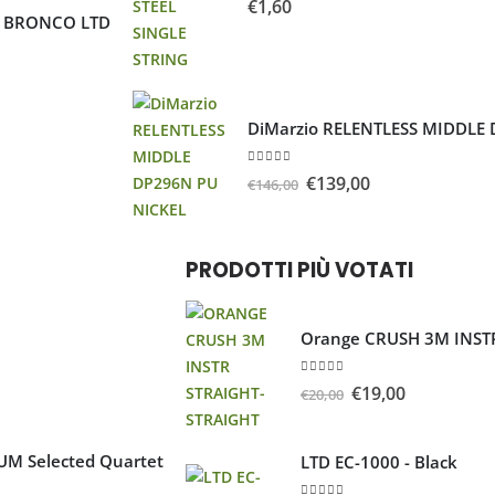
€
1,60
D BRONCO LTD
DiMarzio RELENTLESS MIDDLE
5.00
Su 5
€
139,00
€
146,00
PRODOTTI PIÙ VOTATI
Orange CRUSH 3M INST
5.00
Su 5
€
19,00
€
20,00
UM Selected Quartet
LTD EC-1000 - Black