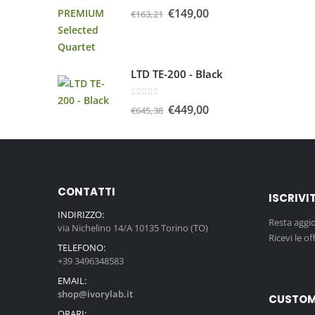
0
Su 5
€
149,00
€
163,21
LTD TE-200 - Black
0
Su 5
€
449,00
€
645,38
CONTATTI
ISCRIVI
INDIRIZZO:
Resta aggi
via Nichelino 14/A 10135 Torino (TO)
Ricevi le of
TELEFONO:
+39 3496348583
EMAIL:
shop@ivorylab.it
CUSTOM
ORARI: