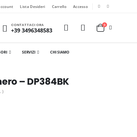
account
Lista Desideri
Carrello
Accesso
CONTATTACI ORA
0
+39 3496348583
SORI
SERVIZI
CHI SIAMO
nero – DP384BK
 )