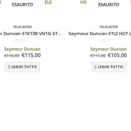
ESAURITO
ESAURITO
TELECASTER
TELECASTER
Seymour Duncan STKT3B VNTG STACK LEAD FOR TELE
0
Su 5
0
Su 5
Seymour Duncan
Seymour Duncan
€
115,00
€
105,00
€
116,00
€
111,00
LEGGI TUTTO
LEGGI TUTTO