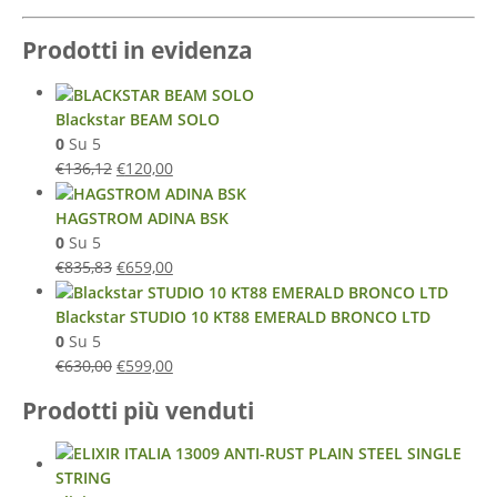
Prodotti in evidenza
Blackstar BEAM SOLO
0
Su 5
€
136,12
€
120,00
HAGSTROM ADINA BSK
0
Su 5
€
835,83
€
659,00
Blackstar STUDIO 10 KT88 EMERALD BRONCO LTD
0
Su 5
€
630,00
€
599,00
Prodotti più venduti