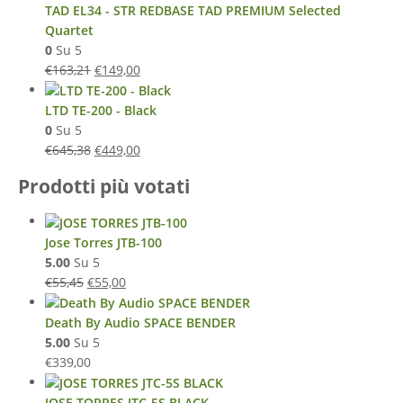
TAD EL34 - STR REDBASE TAD PREMIUM Selected
Quartet
0
Su 5
€
163,21
€
149,00
LTD TE-200 - Black
0
Su 5
€
645,38
€
449,00
Prodotti più votati
Jose Torres JTB-100
5.00
Su 5
€
55,45
€
55,00
Death By Audio SPACE BENDER
5.00
Su 5
€
339,00
JOSE TORRES JTC-5S BLACK