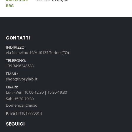
CONTATTI
INDIRIZZO:
via Nichelino 14/A 10135 Torino (TO)
TELEFONO:
+39 3496348583
EMAIL:
shop@ivorylab.it
ORARI:
Lun - Ven: 10:00-12:30 | 15:30-19:30
Sab: 15:30-19:30
Domenica: Chiuso
P.Iva
IT11017770014
SEGUICI