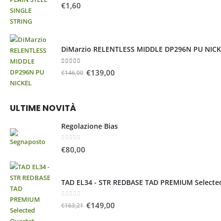
0
Su 5
€
1,60
DiMarzio RELENTLESS MIDDLE DP296N PU NIC
5.00
Su 5
€
139,00
€
146,00
ULTIME NOVITÀ
Regolazione Bias
0
Su 5
€
80,00
TAD EL34 - STR REDBASE TAD PREMIUM Selecte
0
Su 5
€
149,00
€
163,21