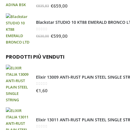
0
Su 5
€
659,00
€
835,83
Blackstar STUDIO 10 KT88 EMERALD BRONCO L
0
Su 5
€
599,00
€
630,00
PRODOTTI PIÙ VENDUTI
Elixir 13009 ANTI-RUST PLAIN STEEL SINGLE ST
0
Su 5
€
1,60
Elixir 13011 ANTI-RUST PLAIN STEEL SINGLE ST