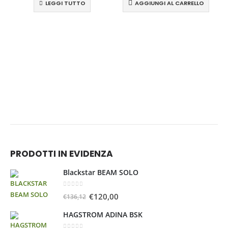
LEGGI TUTTO
AGGIUNGI AL CARRELLO
H
PRODOTTI IN EVIDENZA
Blackstar BEAM SOLO
0
Su 5
€
120,00
€
136,12
HAGSTROM ADINA BSK