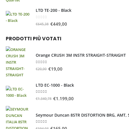
LTD TE-200 - Black
0
Su 5
€
449,00
€
645,38
PRODOTTI PIÙ VOTATI
Orange CRUSH 3M INSTR STRAIGHT-STRAIGHT
5.00
Su 5
€
19,00
€
20,00
LTD EC-1000 - Black
5.00
Su 5
€
1.199,00
€
1.340,78
Seymour Duncan 8STR DISTORTION BRG, AMT,
5.00
Su 5
€
165,00
€
194,03