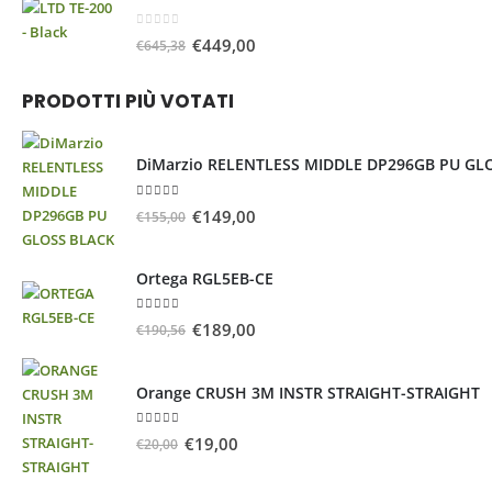
0
Su 5
€
449,00
€
645,38
PRODOTTI PIÙ VOTATI
DiMarzio RELENTLESS MIDDLE DP296GB PU GL
5.00
Su 5
€
149,00
€
155,00
Ortega RGL5EB-CE
5.00
Su 5
€
189,00
€
190,56
Orange CRUSH 3M INSTR STRAIGHT-STRAIGHT
5.00
Su 5
€
19,00
€
20,00