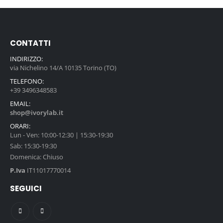
CONTATTI
INDIRIZZO:
via Nichelino 14/A 10135 Torino (TO)
TELEFONO:
+39 3496348583
EMAIL:
shop@ivorylab.it
ORARI:
Lun - Ven: 10:00-12:30 | 15:30-19:30
Sab: 15:30-19:30
Domenica: Chiuso
P.Iva
IT11017770014
SEGUICI