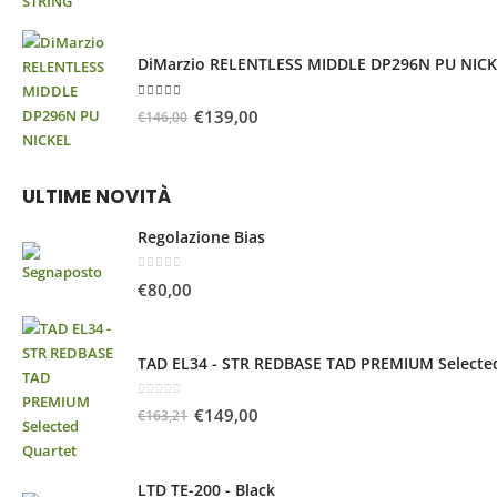
DiMarzio RELENTLESS MIDDLE DP296N PU NIC
5.00
Su 5
€
139,00
€
146,00
ULTIME NOVITÀ
Regolazione Bias
0
Su 5
€
80,00
TAD EL34 - STR REDBASE TAD PREMIUM Selecte
0
Su 5
€
149,00
€
163,21
LTD TE-200 - Black