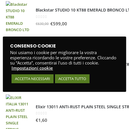
Blackstar STUDIO 10 KT88 EMERALD BRONCO L
0
Su 5
€
599,00
€
630,00
PRODOTTI PIÙ VENDUTI
CONSENSO COOKIE
Noi usiamo i cookie per migliorare la vostra
esperienza ricordando le vostre preferenze. Cliccando
su “Accetta”, consentirai l'uso di tutti i cookie.
Elixir 13009 ANTI-RUST PLAIN STEEL SINGLE ST
Impostazioni cookie
0
Su 5
€
1,60
ACCETTA NECESSARI
ACCETTA TUTTO
Elixir 13011 ANTI-RUST PLAIN STEEL SINGLE ST
0
Su 5
€
1,60