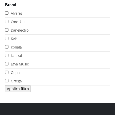
Brand
Alvarez
Cordoba
Danelectro
Keiki
Kohala
Lanikai
Lava Music
Oqan
Ortega
Applica filtro