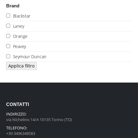
Brand
Blackstar
Laney
Orange
Peavey
Seymour Duncan
Applica filtro
CONTATTI
INDIRIZZO:
via Nichelino 14/A 10135 Torino (TO)
TELEFONO:
+39 3496348583