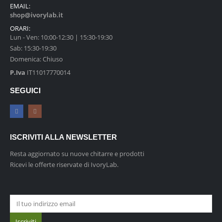
EMAIL:
shop@ivorylab.it
ORARI:
Lun - Ven: 10:00-12:30 | 15:30-19:30
Sab: 15:30-19:30
Domenica: Chiuso
P.Iva
IT11017770014
SEGUICI
ISCRIVITI ALLA NEWSLETTER
Resta aggiornato su nuove chitarre e prodotti
Ricevi le offerte riservate di IvoryLab.