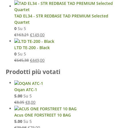
TAD EL34 - STR REDBASE TAD PREMIUM Selected
Quartet
0
Su 5
€
163,21
€
149,00
LTD TE-200 - Black
0
Su 5
€
645,38
€
449,00
Prodotti più votati
Oqan ATC-1
5.00
Su 5
€
8,05
€
8,00
Acus ONE FORSTREET 10 BAG
5.00
Su 5
€
79,98
€
79,00