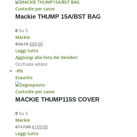
Custodie per casse
Mackie THUMP 15A/BST BAG
0
Su 5
Mackie
€
94,18
€
89,00
Leggi tutto
Aggiungi alla lista dei desideri
Occhiata veloce
-8%
Esaurito
Custodie per casse
MACKIE THUMP115S COVER
0
Su 5
Mackie
€
117,88
€
109,00
Leggi tutto