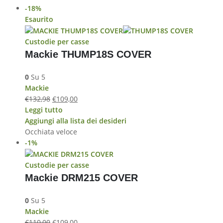
-18%
Esaurito
Custodie per casse
Mackie THUMP18S COVER
0
Su 5
Mackie
€
132,98
€
109,00
Leggi tutto
Aggiungi alla lista dei desideri
Occhiata veloce
-1%
Custodie per casse
Mackie DRM215 COVER
0
Su 5
Mackie
€
110,00
€
109,00