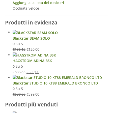
Aggiungi alla lista dei desideri
Occhiata veloce
Prodotti in evidenza
Blackstar BEAM SOLO
0
Su 5
€
136,12
€
120,00
HAGSTROM ADINA BSK
0
Su 5
€
835,83
€
659,00
Blackstar STUDIO 10 KT88 EMERALD BRONCO LTD
0
Su 5
€
630,00
€
599,00
Prodotti più venduti