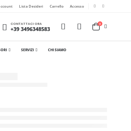
account
Lista Desideri
Carrello
Accesso
CONTATTACI ORA
0
+39 3496348583
SORI
SERVIZI
CHI SIAMO