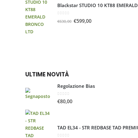
Blackstar STUDIO 10 KT88 EMERAL
0
Su 5
€
599,00
€
630,00
ULTIME NOVITÀ
Regolazione Bias
0
Su 5
€
80,00
TAD EL34 - STR REDBASE TAD PREMI