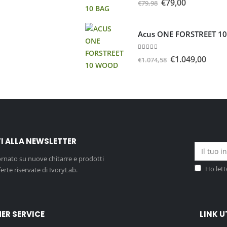
€
79,00
€
79,98
Acus ONE FORSTREET 
5.00
Su 5
€
1.049,00
€
1.074,58
TI ALLA NEWSLETTER
ornato su nuove chitarre e prodotti
Ho lett
ferte riservate di IvoryLab.
ER SERVICE
LINK U