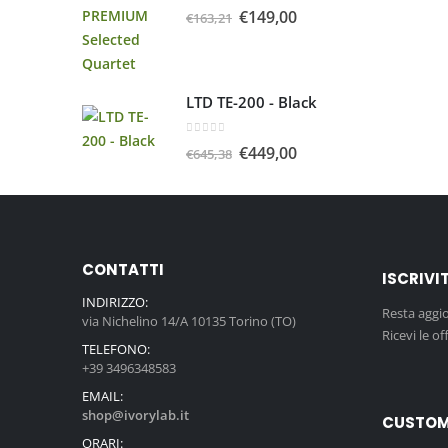
0
Su 5
€
149,00
€
163,21
LTD TE-200 - Black
0
Su 5
€
449,00
€
645,38
CONTATTI
ISCRIVI
INDIRIZZO:
Resta aggi
via Nichelino 14/A 10135 Torino (TO)
Ricevi le of
TELEFONO:
+39 3496348583
EMAIL:
shop@ivorylab.it
CUSTOM
ORARI: