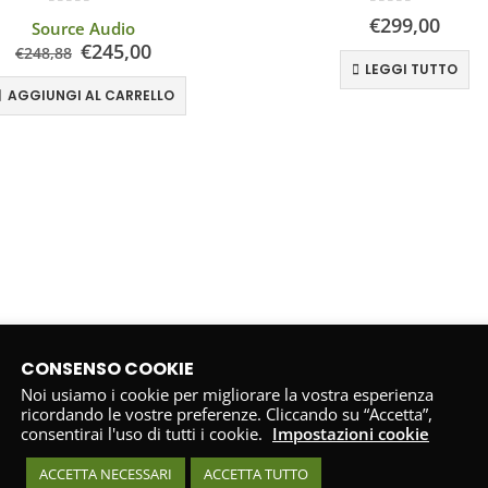
0
Su 5
0
Su 5
€
299,00
Source Audio
€
245,00
€
248,88
LEGGI TUTTO
AGGIUNGI AL CARRELLO
CONSENSO COOKIE
Noi usiamo i cookie per migliorare la vostra esperienza
ricordando le vostre preferenze. Cliccando su “Accetta”,
consentirai l'uso di tutti i cookie.
Impostazioni cookie
ACCETTA NECESSARI
ACCETTA TUTTO