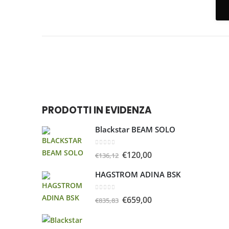
PRODOTTI IN EVIDENZA
Blackstar BEAM SOLO
0
Su 5
€
120,00
€
136,12
HAGSTROM ADINA BSK
0
Su 5
€
659,00
€
835,83