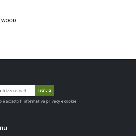
10 WOOD
o e accetto l’
informativa privacy e cookie
TILI