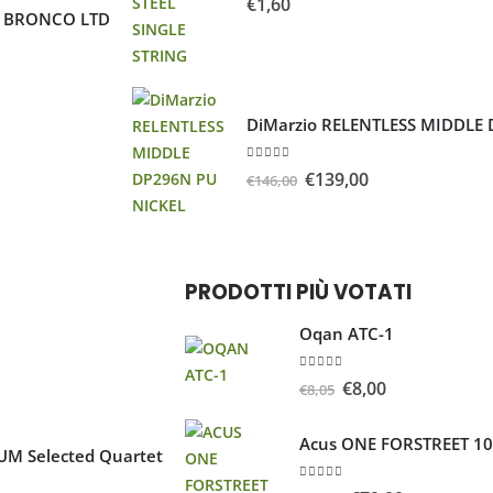
€
1,60
D BRONCO LTD
DiMarzio RELENTLESS MIDDLE
5.00
Su 5
€
139,00
€
146,00
PRODOTTI PIÙ VOTATI
Oqan ATC-1
5.00
Su 5
€
8,00
€
8,05
Acus ONE FORSTREET 1
UM Selected Quartet
5.00
Su 5