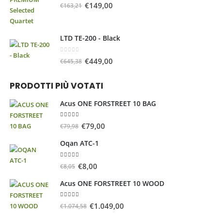
0
Su 5
€
149,00
€
163,21
LTD TE-200 - Black
0
Su 5
€
449,00
€
645,38
PRODOTTI PIÙ VOTATI
Acus ONE FORSTREET 10 BAG
5.00
Su 5
€
79,00
€
79,98
Oqan ATC-1
5.00
Su 5
€
8,00
€
8,05
Acus ONE FORSTREET 10 WOOD
5.00
Su 5
€
1.049,00
€
1.074,58