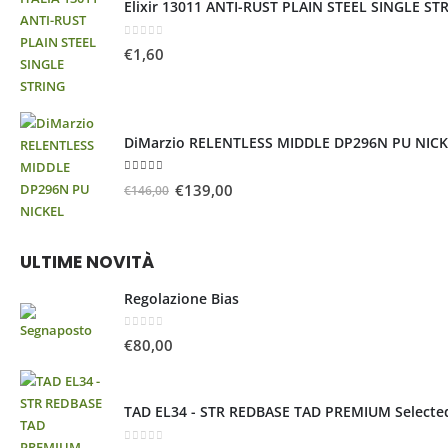
Elixir 13011 ANTI-RUST PLAIN STEEL SINGLE ST
0
Su 5
€
1,60
DiMarzio RELENTLESS MIDDLE DP296N PU NIC
5.00
Su 5
€
139,00
€
146,00
ULTIME NOVITÀ
Regolazione Bias
0
Su 5
€
80,00
TAD EL34 - STR REDBASE TAD PREMIUM Selecte