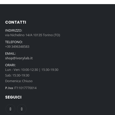
CONTATTI
INDIRIZZO:
via Nichelino 14/A 10135 Torino (TO)
TELEFONO:
+39 3496348583
EMAIL:
shop@ivorylab.it
ORARI:
Lun - Ven: 10:00-12:30 | 15:30-19:30
Sab: 15:30-19:30
Domenica: Chiuso
P.Iva
IT11017770014
SEGUICI