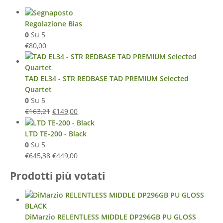
Regolazione Bias
0
Su 5
€
80,00
TAD EL34 - STR REDBASE TAD PREMIUM Selected
Quartet
0
Su 5
€
163,21
€
149,00
LTD TE-200 - Black
0
Su 5
€
645,38
€
449,00
Prodotti più votati
DiMarzio RELENTLESS MIDDLE DP296GB PU GLOSS