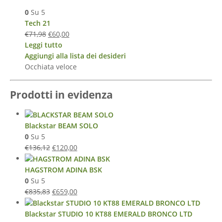
0
Su 5
Tech 21
€
71,98
€
60,00
Leggi tutto
Aggiungi alla lista dei desideri
Occhiata veloce
Prodotti in evidenza
Blackstar BEAM SOLO
0
Su 5
€
136,12
€
120,00
HAGSTROM ADINA BSK
0
Su 5
€
835,83
€
659,00
Blackstar STUDIO 10 KT88 EMERALD BRONCO LTD