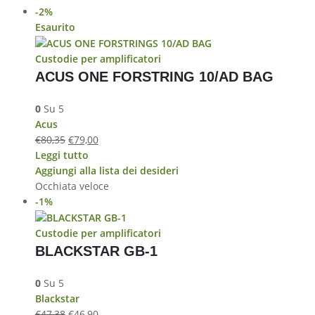
-2%
Esaurito
Custodie per amplificatori
ACUS ONE FORSTRING 10/AD BAG
0
Su 5
Acus
€
80,35
€
79,00
Leggi tutto
Aggiungi alla lista dei desideri
Occhiata veloce
-1%
Custodie per amplificatori
BLACKSTAR GB-1
0
Su 5
Blackstar
€
47,38
€
46,90