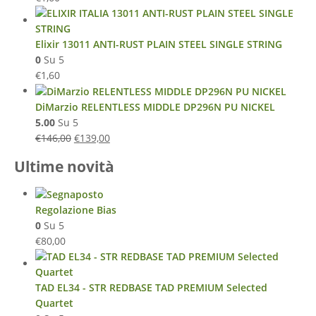
Elixir 13011 ANTI-RUST PLAIN STEEL SINGLE STRING
0
Su 5
€
1,60
DiMarzio RELENTLESS MIDDLE DP296N PU NICKEL
5.00
Su 5
€
146,00
€
139,00
Ultime novità
Regolazione Bias
0
Su 5
€
80,00
TAD EL34 - STR REDBASE TAD PREMIUM Selected
Quartet