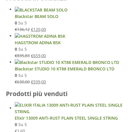
Blackstar BEAM SOLO
0
Su 5
€
136,12
€
120,00
HAGSTROM ADINA BSK
0
Su 5
€
835,83
€
659,00
Blackstar STUDIO 10 KT88 EMERALD BRONCO LTD
0
Su 5
€
630,00
€
599,00
Prodotti più venduti
Elixir 13009 ANTI-RUST PLAIN STEEL SINGLE STRING
0
Su 5
€
1,60