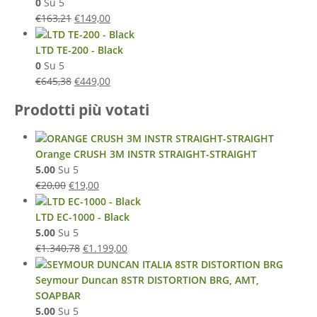
0
Su 5
€
163,21
€
149,00
LTD TE-200 - Black
0
Su 5
€
645,38
€
449,00
Prodotti più votati
Orange CRUSH 3M INSTR STRAIGHT-STRAIGHT
5.00
Su 5
€
20,00
€
19,00
LTD EC-1000 - Black
5.00
Su 5
€
1.340,78
€
1.199,00
Seymour Duncan 8STR DISTORTION BRG, AMT,
SOAPBAR
5.00
Su 5