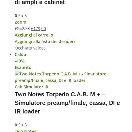
di ampli e cabinet
0
Su 5
Zoom
€
242,78
€
179,00
Aggiungi al carrello
Aggiungi alla lista dei desideri
Occhiata veloce
Caldo
-40%
Esaurito
Cab Simulator IR
Two Notes Torpedo C.A.B. M + –
Simulatore preamp/finale, cassa, DI e
IR loader
0
Su 5
Two Notes