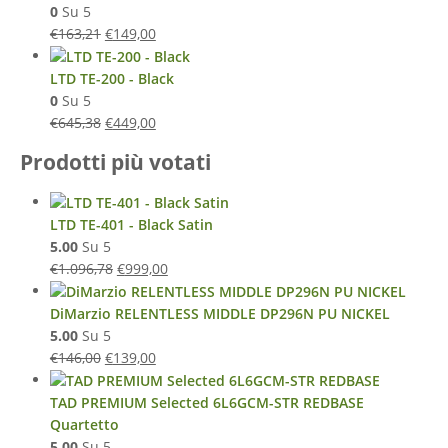
0
Su 5
€
163,21
€
149,00
LTD TE-200 - Black
0
Su 5
€
645,38
€
449,00
Prodotti più votati
LTD TE-401 - Black Satin
5.00
Su 5
€
1.096,78
€
999,00
DiMarzio RELENTLESS MIDDLE DP296N PU NICKEL
5.00
Su 5
€
146,00
€
139,00
TAD PREMIUM Selected 6L6GCM-STR REDBASE
Quartetto
5.00
Su 5