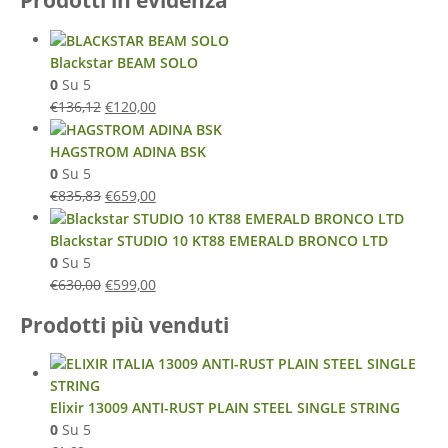
Prodotti in evidenza
Blackstar BEAM SOLO
0
Su 5
€
136,12
€
120,00
HAGSTROM ADINA BSK
0
Su 5
€
835,83
€
659,00
Blackstar STUDIO 10 KT88 EMERALD BRONCO LTD
0
Su 5
€
630,00
€
599,00
Prodotti più venduti
Elixir 13009 ANTI-RUST PLAIN STEEL SINGLE STRING
0
Su 5