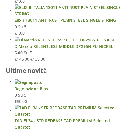
€
1,60
Elixir 13011 ANTI-RUST PLAIN STEEL SINGLE STRING
0
Su 5
€
1,60
DiMarzio RELENTLESS MIDDLE DP296N PU NICKEL
5.00
Su 5
€
146,00
€
139,00
Ultime novità
Regolazione Bias
0
Su 5
€
80,00
TAD EL34 - STR REDBASE TAD PREMIUM Selected
Quartet