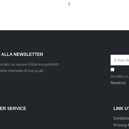
3
TI ALLA NEWSLETTER
ornato su nuove chitarre e prodotti
ferte riservate di IvoryLab.
Ho letto e 
finestra)
ER SERVICE
LINK UT
Condizio
Privacy 