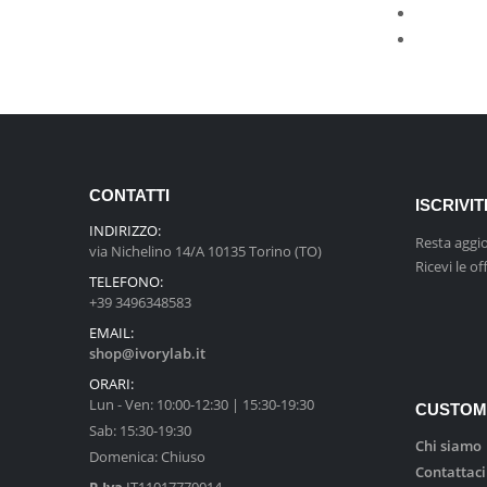
CONTATTI
ISCRIVI
INDIRIZZO:
Resta aggi
via Nichelino 14/A 10135 Torino (TO)
Ricevi le of
TELEFONO:
+39 3496348583
EMAIL:
shop@ivorylab.it
ORARI:
Lun - Ven: 10:00-12:30 | 15:30-19:30
CUSTOM
Sab: 15:30-19:30
Chi siamo
Domenica: Chiuso
Contattaci