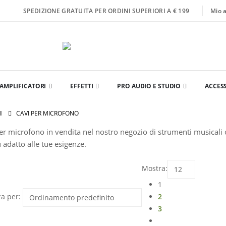
Mio 
SPEDIZIONE GRATUITA PER ORDINI SUPERIORI A € 199
AMPLIFICATORI
EFFETTI
PRO AUDIO E STUDIO
ACCES
I
CAVI PER MICROFONO
per microfono in vendita nel nostro negozio di strumenti musicali o
ù adatto alle tue esigenze.
Mostra:
1
2
a per:
3