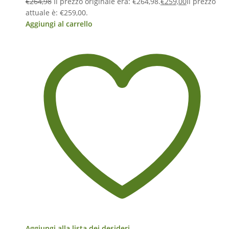
€
264,98
Il prezzo originale era: €264,98.
€
259,00
Il prezzo
attuale è: €259,00.
Aggiungi al carrello
Aggiungi alla lista dei desideri