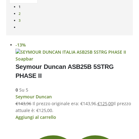
1
2
3
-13%
Soapbar
Seymour Duncan ASB25B 5STRG
PHASE II
0
Su 5
Seymour Duncan
€
143,96
Il prezzo originale era: €143,96.
€
125,00
Il prezzo
attuale è: €125,00.
Aggiungi al carrello