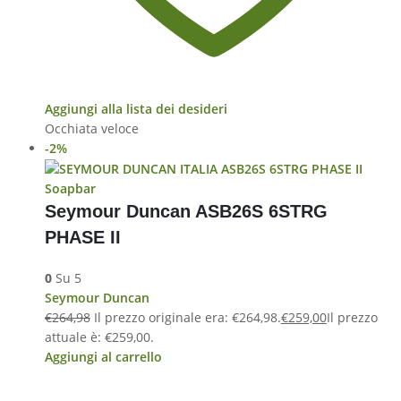
Aggiungi alla lista dei desideri
Occhiata veloce
-2%
Soapbar
Seymour Duncan ASB26S 6STRG
PHASE II
0
Su 5
Seymour Duncan
€
264,98
Il prezzo originale era: €264,98.
€
259,00
Il prezzo
attuale è: €259,00.
Aggiungi al carrello