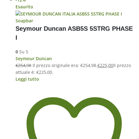
Esaurito
Soapbar
Seymour Duncan ASB5S 5STRG PHASE
I
0
Su 5
Seymour Duncan
€
254,98
Il prezzo originale era: €254,98.
€
225,00
Il prezzo
attuale è: €225,00.
Leggi tutto