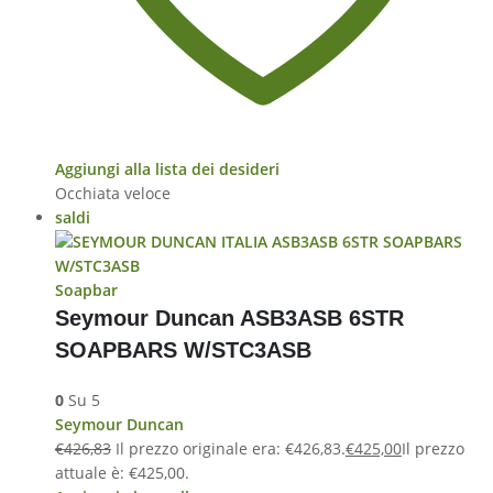
Aggiungi alla lista dei desideri
Occhiata veloce
saldi
Soapbar
Seymour Duncan ASB3ASB 6STR
SOAPBARS W/STC3ASB
0
Su 5
Seymour Duncan
€
426,83
Il prezzo originale era: €426,83.
€
425,00
Il prezzo
attuale è: €425,00.