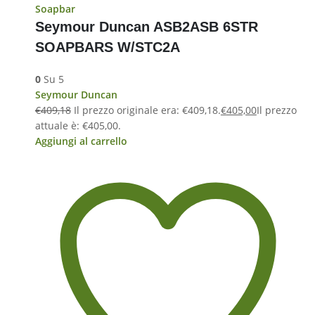
Soapbar
Seymour Duncan ASB2ASB 6STR
SOAPBARS W/STC2A
0
Su 5
Seymour Duncan
€
409,18
Il prezzo originale era: €409,18.
€
405,00
Il prezzo
attuale è: €405,00.
Aggiungi al carrello