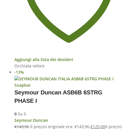
Aggiungi alla lista dei desideri
Occhiata veloce
-13%
Soapbar
Seymour Duncan ASB6B 6STRG
PHASE I
0
Su 5
Seymour Duncan
€
143,96
Il prezzo originale era: €143,96.
€
125,00
Il prezzo