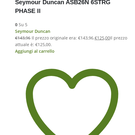
Seymour Duncan ASB26N 6STRG
PHASE II
0
Su 5
Seymour Duncan
€
143,96
Il prezzo originale era: €143,96.
€
125,00
Il prezzo
attuale è: €125,00.
Aggiungi al carrello