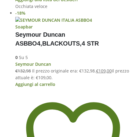
Occhiata veloce
-18%
Soapbar
Seymour Duncan
ASBBO4,BLACKOUTS,4 STR
0
Su 5
Seymour Duncan
€
132,98
Il prezzo originale era: €132,98.
€
109,00
Il prezzo
attuale è: €109,00.
Aggiungi al carrello