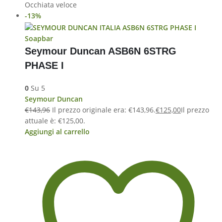
Occhiata veloce
-13%
Soapbar
Seymour Duncan ASB6N 6STRG
PHASE I
0
Su 5
Seymour Duncan
€
143,96
Il prezzo originale era: €143,96.
€
125,00
Il prezzo
attuale è: €125,00.
Aggiungi al carrello